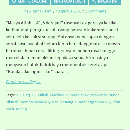
CATATAN PERJALANAN
KISAH ANAK MUSLIM
MUHASABAH DIRI
Ineu Ratna Utami
/
4 Agustus 2008
/
2 Comments
“Masya Allah…40, 5 derajat!” rasanya tak percaya ketika
kulihat alat pengukur suhu yang barusan kukempitkan di
sela-sela ketiak si sulung. Matanya menatapku dengan
sorot sayu padahal belum lama berselang mata itu masih
berbinar-binar ceria diiringi senyum penuh rasa bangga
manakala menunjukkan kepadaku sebuah kreasinya
menyusun balok-balok kayu membentuk kereta api.
“Bunda, aku ingin tidur” suara…
Continue reading
→
Tags:
Al-Falaq
Al-Fatihah
Al-Ikhlas
An-Naas
anak
anak-anak
bunda
Hikmah
membacakan al-Quran
Menangis
mendengarkan al-Qur'an
sakit
tolong