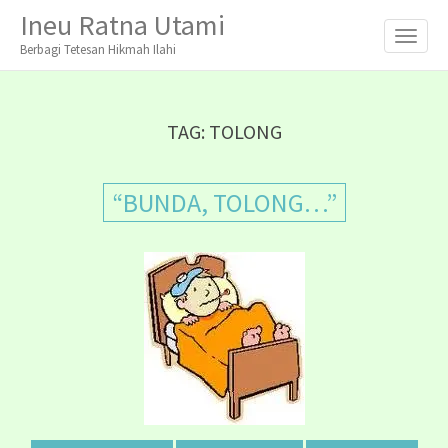
M
S
Ineu Ratna Utami
K
A
I
Berbagi Tetesan Hikmah Ilahi
I
P
T
N
O
M
C
TAG:
TOLONG
O
E
N
N
T
“BUNDA, TOLONG…”
E
U
N
T