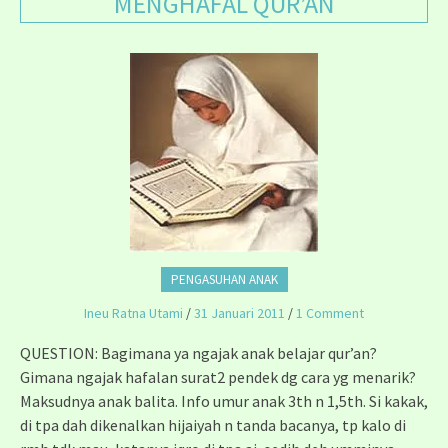
MENGHAFAL QUR’AN
PENGASUHAN ANAK
Ineu Ratna Utami
/
31 Januari 2011
/
1 Comment
QUESTION: Bagimana ya ngajak anak belajar qur’an?
Gimana ngajak hafalan surat2 pendek dg cara yg menarik?
Maksudnya anak balita. Info umur anak 3th n 1,5th. Si kakak,
di tpa dah dikenalkan hijaiyah n tanda bacanya, tp kalo di