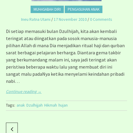
MUHASABAH DIRI
PENGASUHAN ANAK
Ineu Ratna Utami
/
17 November 2010
/
0 Comments
Di setiap memasuki bulan Dzulhijah, kita akan kembali
teringat atau diingatkan pada sosok manusia-manusia
pilihan Allah di mana Dia menjadikan ritual haji dan qurban
sarat berbagai pelajaran berharga. Diantara gema takbir
yang berkumandang malam ini, saya jadi teringat akan
peristiwa beberapa waktu lalu yang membuat diri ini
sangat malu padaNya ketika menyelami keindahan pribadi
nabi…
Continue reading
→
Tags:
anak
Dzulhijjah
Hikmah
hujan
P
o