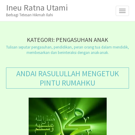
M
S
Ineu Ratna Utami
K
A
I
Berbagi Tetesan Hikmah Ilahi
I
P
T
N
O
M
C
KATEGORI:
PENGASUHAN ANAK
O
E
Tulisan seputar pengasuhan, pendidikan, peran orang tua dalam mendidik,
N
N
membesarkan dan berinteraksi dengan anak-anak.
T
E
U
N
T
ANDAI RASULULLAH MENGETUK
PINTU RUMAHKU