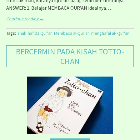
rmh tdk mau, katanya iqro di tpa aj, sedih deh umminya…
ANSWER: 1. Belajar MEMBACA QUR’AN idealnya…
Continue reading
→
Tags:
anak
hafidz Qur'an
Membaca al-Qur'an
menghafal al- Qur'an
BERCERMIN PADA KISAH TOTTO-
CHAN