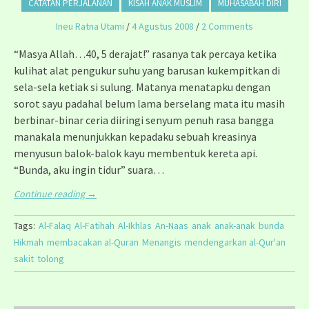
CATATAN PERJALANAN
KISAH ANAK MUSLIM
MUHASABAH DIRI
Ineu Ratna Utami
/
4 Agustus 2008
/
2 Comments
“Masya Allah…40, 5 derajat!” rasanya tak percaya ketika
kulihat alat pengukur suhu yang barusan kukempitkan di
sela-sela ketiak si sulung. Matanya menatapku dengan
sorot sayu padahal belum lama berselang mata itu masih
berbinar-binar ceria diiringi senyum penuh rasa bangga
manakala menunjukkan kepadaku sebuah kreasinya
menyusun balok-balok kayu membentuk kereta api.
“Bunda, aku ingin tidur” suara…
Continue reading
→
Tags:
Al-Falaq
Al-Fatihah
Al-Ikhlas
An-Naas
anak
anak-anak
bunda
Hikmah
membacakan al-Quran
Menangis
mendengarkan al-Qur'an
sakit
tolong