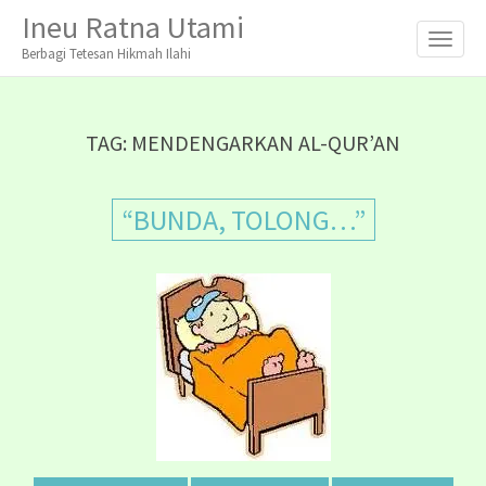
M
S
Ineu Ratna Utami
K
A
I
Berbagi Tetesan Hikmah Ilahi
I
P
T
N
O
M
C
TAG:
MENDENGARKAN AL-QUR’AN
O
E
N
N
T
“BUNDA, TOLONG…”
E
U
N
T