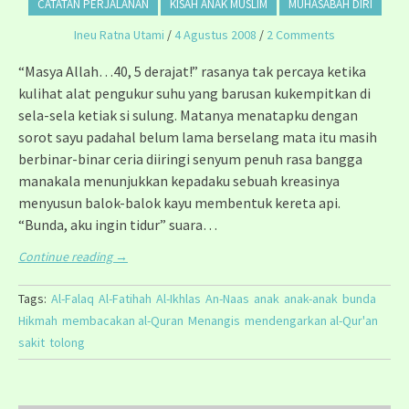
CATATAN PERJALANAN
KISAH ANAK MUSLIM
MUHASABAH DIRI
Ineu Ratna Utami
/
4 Agustus 2008
/
2 Comments
“Masya Allah…40, 5 derajat!” rasanya tak percaya ketika
kulihat alat pengukur suhu yang barusan kukempitkan di
sela-sela ketiak si sulung. Matanya menatapku dengan
sorot sayu padahal belum lama berselang mata itu masih
berbinar-binar ceria diiringi senyum penuh rasa bangga
manakala menunjukkan kepadaku sebuah kreasinya
menyusun balok-balok kayu membentuk kereta api.
“Bunda, aku ingin tidur” suara…
Continue reading
→
Tags:
Al-Falaq
Al-Fatihah
Al-Ikhlas
An-Naas
anak
anak-anak
bunda
Hikmah
membacakan al-Quran
Menangis
mendengarkan al-Qur'an
sakit
tolong