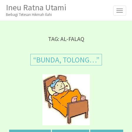
M
S
Ineu Ratna Utami
K
A
I
Berbagi Tetesan Hikmah Ilahi
I
P
T
N
O
M
C
TAG:
AL-FALAQ
O
E
N
N
T
“BUNDA, TOLONG…”
E
U
N
T