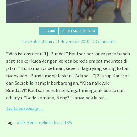
CERMIN
KISAH ANAK MUSLIM
Ineu Ratna Utami
/
21 November 2010
/
2 Comments
“Was ist das denn[1], Bunda?” Kautsar bertanya pada bunda
saat seekor kuda dengan kereta beroda empat melintas di
jalan. “Itu namanya delman, seperti lagu yang sering kalian
nyanyikan.” Bunda menjelaskan. “Ach so…”[2] ucap Kautsar
dan Salsabila hampir berbarengan. “Kita naik yuk,
Bundaa?!” Kautsar penuh semangat mengajak bunda dan
adiknya. “Bade kamana, Neng?” tanya pak kusir…
Continue reading
→
Tags:
anak
Berlin
delman
kusir
TKW