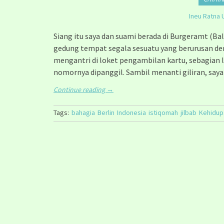
Ineu Ratna 
Siang itu saya dan suami berada di Burgeramt (Ba
gedung tempat segala sesuatu yang berurusan de
mengantri di loket pengambilan kartu, sebagian l
nomornya dipanggil. Sambil menanti giliran, say
Continue reading
→
Tags:
bahagia
Berlin
Indonesia
istiqomah
jilbab
Kehidup