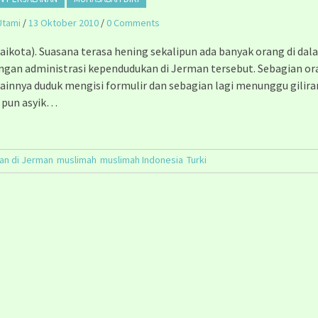
Utami
/
13 Oktober 2010
/
0 Comments
laikota). Suasana terasa hening sekalipun ada banyak orang di da
ngan administrasi kependudukan di Jerman tersebut. Sebagian o
ainnya duduk mengisi formulir dan sebagian lagi menunggu gilira
a pun asyik…
an di Jerman
muslimah
muslimah Indonesia
Turki