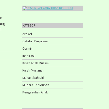
UMPAN YANG TIDAK DIKETAHUI
lam
rang
KATEGORI
n
Artikel
Catatan Perjalanan
Cermin
Inspirasi
Kisah Anak Muslim
Kisah Muslimah
Muhasabah Diri
Mutiara Kehidupan
Pengasuhan Anak