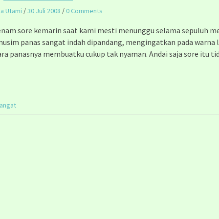
na Utami
/
30 Juli 2008
/
0 Comments
enam sore kemarin saat kami mesti menunggu selama sepuluh me
musim panas sangat indah dipandang, mengingatkan pada warna 
ara panasnya membuatku cukup tak nyaman. Andai saja sore itu ti
angat