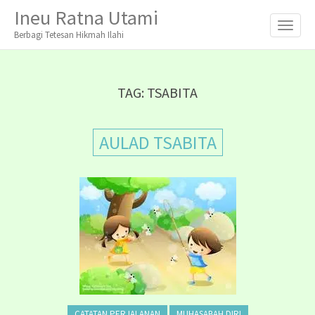
M
S
Ineu Ratna Utami
K
A
I
Berbagi Tetesan Hikmah Ilahi
I
P
T
N
O
M
C
TAG:
TSABITA
O
E
N
N
T
AULAD TSABITA
E
U
N
T
CATATAN PERJALANAN
MUHASABAH DIRI