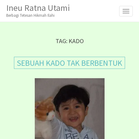
M
S
Ineu Ratna Utami
K
A
I
Berbagi Tetesan Hikmah Ilahi
I
P
T
N
O
M
C
TAG:
KADO
O
E
N
N
T
SEBUAH KADO TAK BERBENTUK
E
U
N
T