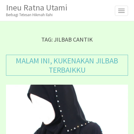
M
S
Ineu Ratna Utami
K
A
I
Berbagi Tetesan Hikmah Ilahi
I
P
T
N
O
M
C
TAG:
JILBAB CANTIK
O
E
N
N
T
MALAM INI, KUKENAKAN JILBAB
E
U
N
TERBAIKKU
T