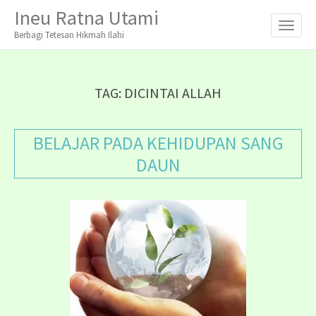
M
S
Ineu Ratna Utami
K
A
I
Berbagi Tetesan Hikmah Ilahi
I
P
T
N
O
M
C
TAG:
DICINTAI ALLAH
O
E
N
N
T
BELAJAR PADA KEHIDUPAN SANG
E
U
N
DAUN
T