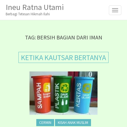
M
S
Ineu Ratna Utami
K
A
I
Berbagi Tetesan Hikmah Ilahi
I
P
T
N
O
M
C
TAG:
BERSIH BAGIAN DARI IMAN
O
E
N
N
T
KETIKA KAUTSAR BERTANYA
E
U
N
T
CERMIN
KISAH ANAK MUSLIM