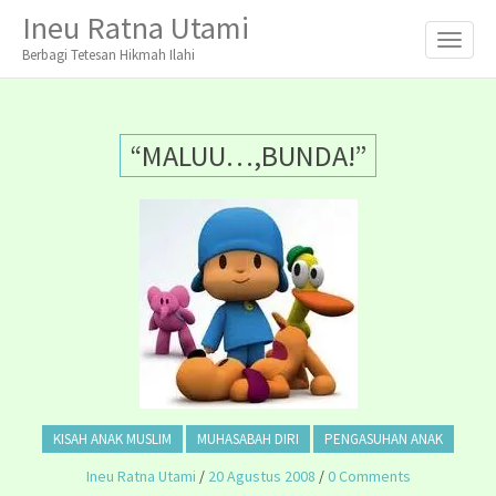
M
S
Ineu Ratna Utami
K
A
I
Berbagi Tetesan Hikmah Ilahi
I
P
T
N
O
M
C
“MALUU…,BUNDA!”
O
E
N
N
T
E
U
N
T
KISAH ANAK MUSLIM
MUHASABAH DIRI
PENGASUHAN ANAK
Ineu Ratna Utami
/
20 Agustus 2008
/
0 Comments