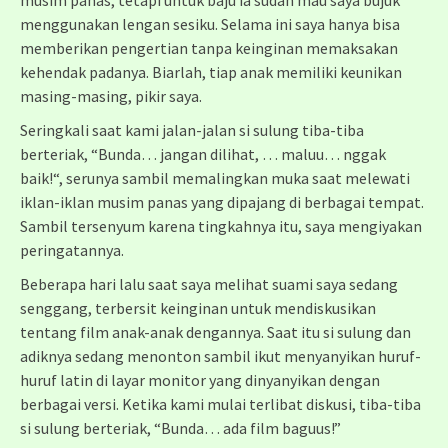
musim panas, tetapi untuk baju ia sudah mau saya bujuk
menggunakan lengan sesiku. Selama ini saya hanya bisa
memberikan pengertian tanpa keinginan memaksakan
kehendak padanya. Biarlah, tiap anak memiliki keunikan
masing-masing, pikir saya.
Seringkali saat kami jalan-jalan si sulung tiba-tiba
berteriak, “Bunda… jangan dilihat, … maluu… nggak
baik!“, serunya sambil memalingkan muka saat melewati
iklan-iklan musim panas yang dipajang di berbagai tempat.
Sambil tersenyum karena tingkahnya itu, saya mengiyakan
peringatannya.
Beberapa hari lalu saat saya melihat suami saya sedang
senggang, terbersit keinginan untuk mendiskusikan
tentang film anak-anak dengannya. Saat itu si sulung dan
adiknya sedang menonton sambil ikut menyanyikan huruf-
huruf latin di layar monitor yang dinyanyikan dengan
berbagai versi. Ketika kami mulai terlibat diskusi, tiba-tiba
si sulung berteriak, “Bunda… ada film baguus!”