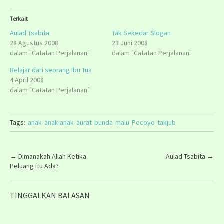
Terkait
Aulad Tsabita
Tak Sekedar Slogan
28 Agustus 2008
23 Juni 2008
dalam "Catatan Perjalanan"
dalam "Catatan Perjalanan"
Belajar dari seorang Ibu Tua
4 April 2008
dalam "Catatan Perjalanan"
Tags:
anak
anak-anak
aurat
bunda
malu
Pocoyo
takjub
P
←
Dimanakah Allah Ketika
Aulad Tsabita
→
Peluang itu Ada?
o
s
TINGGALKAN BALASAN
t
n